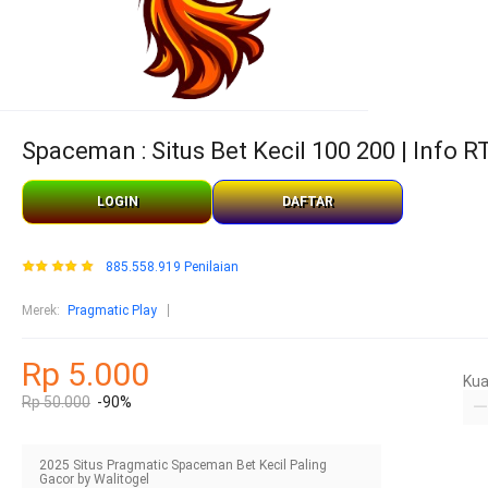
Spaceman : Situs Bet Kecil 100 200 | Info
LOGIN
DAFTAR
885.558.919 Penilaian
Merek
:
Pragmatic Play
Rp 5.000
Kua
Rp 50.000
-90%
2025 Situs Pragmatic Spaceman Bet Kecil Paling
Gacor by Walitogel